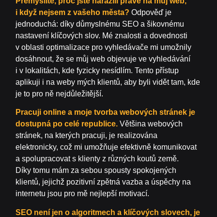
Přemýšlíte, proč jste narazili právě na můj web,
i když nejsem z vašeho města?
Odpověď je
jednoduchá: díky důmyslnému SEO a šikovnému
nastavení klíčových slov. Mé znalosti a dovednosti
v oblasti optimalizace pro vyhledávače mi umožnily
dosáhnout, že se můj web objevuje ve vyhledávání
i v lokalitách, kde fyzicky nesídlím. Tento přístup
aplikuji i na weby mých klientů, aby byli vidět tam, kde
je to pro ně nejdůležitější.
Pracuji online a moje tvorba webových stránek je
dostupná po celé republice.
Většina webových
stránek, na kterých pracuji, je realizována
elektronicky, což mi umožňuje efektivně komunikovat
a spolupracovat s klienty z různých koutů země.
Díky tomu mám za sebou spousty spokojených
klientů, jejichž pozitivní zpětná vazba a úspěchy na
internetu jsou pro mě nejlepší motivací.
SEO není jen o algoritmech a klíčových slovech, je