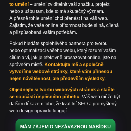
to umění
– umění zviditelnit vaši značku, projekt
nebo službu tam, kde to má skutečný význam.
A přesně tohle umění chci přenést i na váš web.
Zajistím, že vaše online přítomnost bude silná, cílená
a přizpůsobená vašim potřebám.
Pokud hledáte spolehlivého partnera pro tvorbu
nebo optimalizaci vašeho webu, který rozumí vašim
cílům a ví, jak je efektivně prosazovat online, jste na
správném místě.
Kontaktujte mě a společně
vytvoříme webové stránky, které vám přinesou
nejen návštěvnost, ale především výsledky.
Objednejte si tvorbu webových stránek a staňte
se součástí úspěšného příběhu.
Váš web může být
dalším důkazem toho, že kvalitní SEO a promyšlený
web design opravdu fungují.
MÁM ZÁJEM O NEZÁVAZNOU NABÍDKU