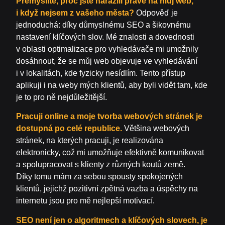
Přemýšlíte, proč jste narazili právě na můj web,
i když nejsem z vašeho města?
Odpověď je
jednoduchá: díky důmyslnému SEO a šikovnému
nastavení klíčových slov. Mé znalosti a dovednosti
v oblasti optimalizace pro vyhledávače mi umožnily
dosáhnout, že se můj web objevuje ve vyhledávání
i v lokalitách, kde fyzicky nesídlím. Tento přístup
aplikuji i na weby mých klientů, aby byli vidět tam, kde
je to pro ně nejdůležitější.
Pracuji online a moje tvorba webových stránek je
dostupná po celé republice.
Většina webových
stránek, na kterých pracuji, je realizována
elektronicky, což mi umožňuje efektivně komunikovat
a spolupracovat s klienty z různých koutů země.
Díky tomu mám za sebou spousty spokojených
klientů, jejichž pozitivní zpětná vazba a úspěchy na
internetu jsou pro mě nejlepší motivací.
SEO není jen o algoritmech a klíčových slovech, je