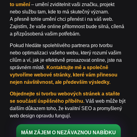
to umění
– umění zviditelnit vaši značku, projekt
nebo službu tam, kde to má skutečný význam.
A přesně tohle umění chci přenést i na váš web.
Zajistím, že vaše online přítomnost bude silná, cílená
a přizpůsobená vašim potřebám.
Pokud hledáte spolehlivého partnera pro tvorbu
nebo optimalizaci vašeho webu, který rozumí vašim
cílům a ví, jak je efektivně prosazovat online, jste na
správném místě.
Kontaktujte mě a společně
vytvoříme webové stránky, které vám přinesou
nejen návštěvnost, ale především výsledky.
Objednejte si tvorbu webových stránek a staňte
se součástí úspěšného příběhu.
Váš web může být
dalším důkazem toho, že kvalitní SEO a promyšlený
web design opravdu fungují.
MÁM ZÁJEM O NEZÁVAZNOU NABÍDKU