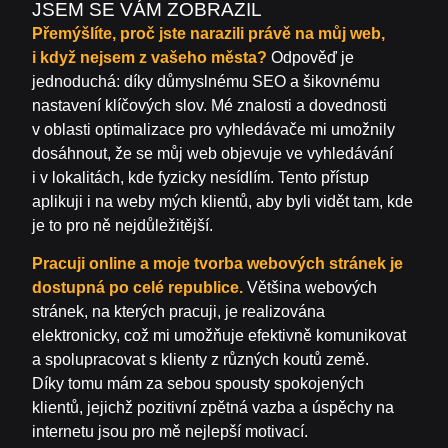
JSEM SE VÁM ZOBRAZIL
Přemýšlíte, proč jste narazili právě na můj web,
i když nejsem z vašeho města?
Odpověď je
jednoduchá: díky důmyslnému SEO a šikovnému
nastavení klíčových slov. Mé znalosti a dovednosti
v oblasti optimalizace pro vyhledávače mi umožnily
dosáhnout, že se můj web objevuje ve vyhledávání
i v lokalitách, kde fyzicky nesídlím. Tento přístup
aplikuji i na weby mých klientů, aby byli vidět tam, kde
je to pro ně nejdůležitější.
Pracuji online a moje tvorba webových stránek je
dostupná po celé republice.
Většina webových
stránek, na kterých pracuji, je realizována
elektronicky, což mi umožňuje efektivně komunikovat
a spolupracovat s klienty z různých koutů země.
Díky tomu mám za sebou spousty spokojených
klientů, jejichž pozitivní zpětná vazba a úspěchy na
internetu jsou pro mě nejlepší motivací.