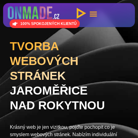
100% SPOKOJENÝCH KLIENTŮ
TVORBA
WEBOVÝCH
STRÁNEK
JAROMĚŘICE
NAD ROKYTNOU
Krásný web je jen vizitkou, pojďte pochopit co je
smyslem webových stránek. Nabízím individuální