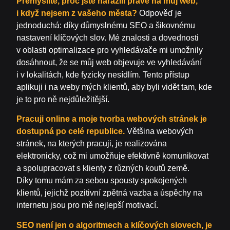
Přemýšlíte, proč jste narazili právě na můj web,
i když nejsem z vašeho města?
Odpověď je
jednoduchá: díky důmyslnému SEO a šikovnému
nastavení klíčových slov. Mé znalosti a dovednosti
v oblasti optimalizace pro vyhledávače mi umožnily
dosáhnout, že se můj web objevuje ve vyhledávání
i v lokalitách, kde fyzicky nesídlím. Tento přístup
aplikuji i na weby mých klientů, aby byli vidět tam, kde
je to pro ně nejdůležitější.
Pracuji online a moje tvorba webových stránek je
dostupná po celé republice.
Většina webových
stránek, na kterých pracuji, je realizována
elektronicky, což mi umožňuje efektivně komunikovat
a spolupracovat s klienty z různých koutů země.
Díky tomu mám za sebou spousty spokojených
klientů, jejichž pozitivní zpětná vazba a úspěchy na
internetu jsou pro mě nejlepší motivací.
SEO není jen o algoritmech a klíčových slovech, je