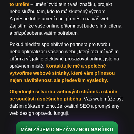
to umění
– umění zviditelnit vaši značku, projekt
nebo službu tam, kde to má skutečný význam.
A přesně tohle umění chci přenést i na váš web.
Zajistím, že vaše online přítomnost bude silná, cílená
a přizpůsobená vašim potřebám.
Pokud hledáte spolehlivého partnera pro tvorbu
nebo optimalizaci vašeho webu, který rozumí vašim
cílům a ví, jak je efektivně prosazovat online, jste na
správném místě.
Kontaktujte mě a společně
vytvoříme webové stránky, které vám přinesou
nejen návštěvnost, ale především výsledky.
Objednejte si tvorbu webových stránek a staňte
se součástí úspěšného příběhu.
Váš web může být
dalším důkazem toho, že kvalitní SEO a promyšlený
web design opravdu fungují.
MÁM ZÁJEM O NEZÁVAZNOU NABÍDKU