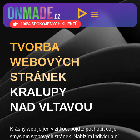
100% SPOKOJENÝCH KLIENTŮ
TVORBA
WEBOVÝCH
STRÁNEK
KRALUPY
NAD VLTAVOU
Krásný web je jen vizitkou, pojďte pochopit co je
smyslem webových stránek. Nabízím individuální