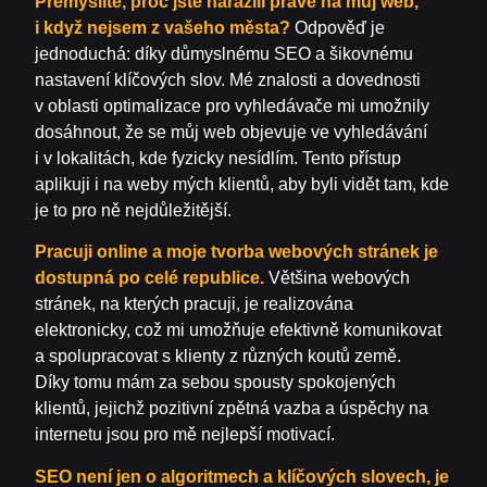
Přemýšlíte, proč jste narazili právě na můj web,
i když nejsem z vašeho města?
Odpověď je
jednoduchá: díky důmyslnému SEO a šikovnému
nastavení klíčových slov. Mé znalosti a dovednosti
v oblasti optimalizace pro vyhledávače mi umožnily
dosáhnout, že se můj web objevuje ve vyhledávání
i v lokalitách, kde fyzicky nesídlím. Tento přístup
aplikuji i na weby mých klientů, aby byli vidět tam, kde
je to pro ně nejdůležitější.
Pracuji online a moje tvorba webových stránek je
dostupná po celé republice.
Většina webových
stránek, na kterých pracuji, je realizována
elektronicky, což mi umožňuje efektivně komunikovat
a spolupracovat s klienty z různých koutů země.
Díky tomu mám za sebou spousty spokojených
klientů, jejichž pozitivní zpětná vazba a úspěchy na
internetu jsou pro mě nejlepší motivací.
SEO není jen o algoritmech a klíčových slovech, je