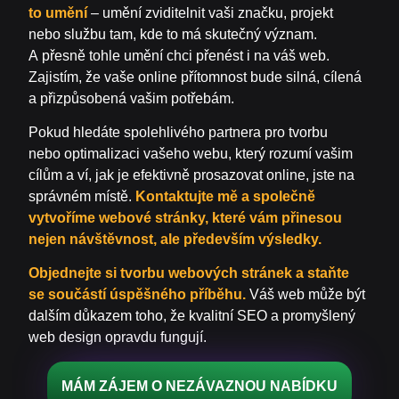
to umění
– umění zviditelnit vaši značku, projekt
nebo službu tam, kde to má skutečný význam.
A přesně tohle umění chci přenést i na váš web.
Zajistím, že vaše online přítomnost bude silná, cílená
a přizpůsobená vašim potřebám.
Pokud hledáte spolehlivého partnera pro tvorbu
nebo optimalizaci vašeho webu, který rozumí vašim
cílům a ví, jak je efektivně prosazovat online, jste na
správném místě.
Kontaktujte mě a společně
vytvoříme webové stránky, které vám přinesou
nejen návštěvnost, ale především výsledky.
Objednejte si tvorbu webových stránek a staňte
se součástí úspěšného příběhu.
Váš web může být
dalším důkazem toho, že kvalitní SEO a promyšlený
web design opravdu fungují.
MÁM ZÁJEM O NEZÁVAZNOU NABÍDKU