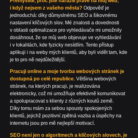
Přemýšlíte, proč jste narazili právě na můj web,
i když nejsem z vašeho města?
Odpověď je
jednoduchá: díky důmyslnému SEO a šikovnému
nastavení klíčových slov. Mé znalosti a dovednosti
v oblasti optimalizace pro vyhledávače mi umožnily
dosáhnout, že se můj web objevuje ve vyhledávání
i v lokalitách, kde fyzicky nesídlím. Tento přístup
aplikuji i na weby mých klientů, aby byli vidět tam, kde
je to pro ně nejdůležitější.
Pracuji online a moje tvorba webových stránek je
dostupná po celé republice.
Většina webových
stránek, na kterých pracuji, je realizována
elektronicky, což mi umožňuje efektivně komunikovat
a spolupracovat s klienty z různých koutů země.
Díky tomu mám za sebou spousty spokojených
klientů, jejichž pozitivní zpětná vazba a úspěchy na
internetu jsou pro mě nejlepší motivací.
SEO není jen o algoritmech a klíčových slovech, je