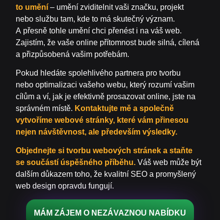
to umění
– umění zviditelnit vaši značku, projekt
nebo službu tam, kde to má skutečný význam.
A přesně tohle umění chci přenést i na váš web.
Zajistím, že vaše online přítomnost bude silná, cílená
a přizpůsobená vašim potřebám.
Pokud hledáte spolehlivého partnera pro tvorbu
nebo optimalizaci vašeho webu, který rozumí vašim
cílům a ví, jak je efektivně prosazovat online, jste na
správném místě.
Kontaktujte mě a společně
vytvoříme webové stránky, které vám přinesou
nejen návštěvnost, ale především výsledky.
Objednejte si tvorbu webových stránek a staňte
se součástí úspěšného příběhu.
Váš web může být
dalším důkazem toho, že kvalitní SEO a promyšlený
web design opravdu fungují.
MÁM ZÁJEM O NEZÁVAZNOU NABÍDKU