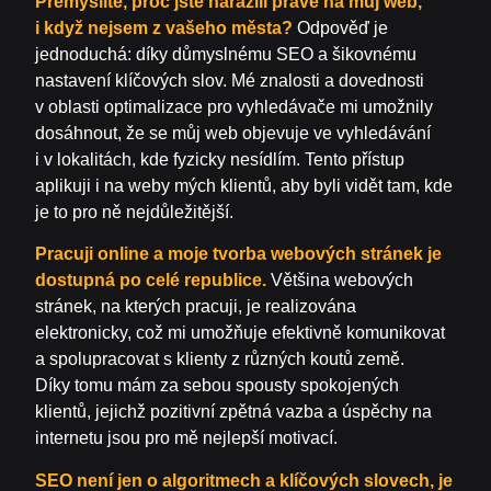
Přemýšlíte, proč jste narazili právě na můj web,
i když nejsem z vašeho města?
Odpověď je
jednoduchá: díky důmyslnému SEO a šikovnému
nastavení klíčových slov. Mé znalosti a dovednosti
v oblasti optimalizace pro vyhledávače mi umožnily
dosáhnout, že se můj web objevuje ve vyhledávání
i v lokalitách, kde fyzicky nesídlím. Tento přístup
aplikuji i na weby mých klientů, aby byli vidět tam, kde
je to pro ně nejdůležitější.
Pracuji online a moje tvorba webových stránek je
dostupná po celé republice.
Většina webových
stránek, na kterých pracuji, je realizována
elektronicky, což mi umožňuje efektivně komunikovat
a spolupracovat s klienty z různých koutů země.
Díky tomu mám za sebou spousty spokojených
klientů, jejichž pozitivní zpětná vazba a úspěchy na
internetu jsou pro mě nejlepší motivací.
SEO není jen o algoritmech a klíčových slovech, je