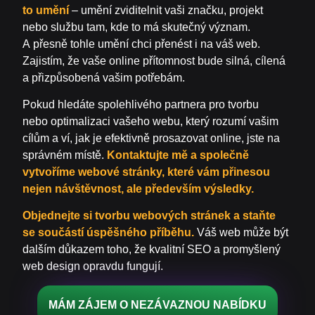
to umění
– umění zviditelnit vaši značku, projekt
nebo službu tam, kde to má skutečný význam.
A přesně tohle umění chci přenést i na váš web.
Zajistím, že vaše online přítomnost bude silná, cílená
a přizpůsobená vašim potřebám.
Pokud hledáte spolehlivého partnera pro tvorbu
nebo optimalizaci vašeho webu, který rozumí vašim
cílům a ví, jak je efektivně prosazovat online, jste na
správném místě.
Kontaktujte mě a společně
vytvoříme webové stránky, které vám přinesou
nejen návštěvnost, ale především výsledky.
Objednejte si tvorbu webových stránek a staňte
se součástí úspěšného příběhu.
Váš web může být
dalším důkazem toho, že kvalitní SEO a promyšlený
web design opravdu fungují.
MÁM ZÁJEM O NEZÁVAZNOU NABÍDKU